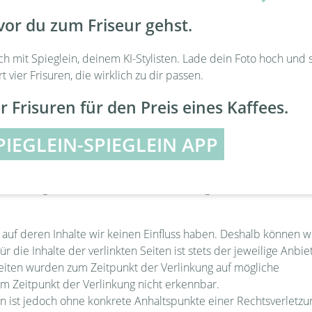
vor du zum Friseur gehst.
ne-Streitbeilegung (OS) bereit:
https://ec.europa.eu/consume
gsverfahren vor einer Verbraucherschlichtungsstelle teilzunehme
ch mit Spieglein, deinem KI-Stylisten. Lade dein Foto hoch und 
rt vier Frisuren, die wirklich zu dir passen.
gene Inhalte auf diesen Seiten nach den allgemeinen Gesetzen
r Frisuren für den Preis eines Kaffees.
nbieter jedoch nicht verpflichtet, übermittelte oder gespeicher
zu forschen, die auf eine rechtswidrige Tätigkeit hinweisen.
PIEGLEIN-SPIEGLEIN APP
ng von Informationen nach den allgemeinen Gesetzen bleiben h
b dem Zeitpunkt der Kenntnis einer konkreten Rechtsverletzung
erletzungen werden wir diese Inhalte umgehend entfernen.
 auf deren Inhalte wir keinen Einfluss haben. Deshalb können wi
ie Inhalte der verlinkten Seiten ist stets der jeweilige Anbie
 Seiten wurden zum Zeitpunkt der Verlinkung auf mögliche
m Zeitpunkt der Verlinkung nicht erkennbar.
en ist jedoch ohne konkrete Anhaltspunkte einer Rechtsverletzu