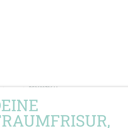
zsteuergesetz: DE268979644
DEINE
TRAUMFRISUR,