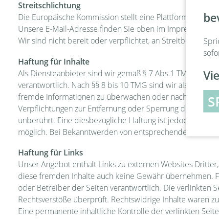
Streitschlichtung
be
Die Europäische Kommission stellt eine Plattform zur Onli
Unsere E-Mail-Adresse finden Sie oben im Impressum.
Wir sind nicht bereit oder verpflichtet, an Streitbeilegun
Spri
sofo
Haftung für Inhalte
Als Diensteanbieter sind wir gemäß § 7 Abs.1 TMG für ei
Vie
verantwortlich. Nach §§ 8 bis 10 TMG sind wir als Dienstea
fremde Informationen zu überwachen oder nach Umständen 
S
Verpflichtungen zur Entfernung oder Sperrung der Nutzu
unberührt. Eine diesbezügliche Haftung ist jedoch erst a
möglich. Bei Bekanntwerden von entsprechenden Rechtsv
Haftung für Links
Unser Angebot enthält Links zu externen Websites Dritter,
diese fremden Inhalte auch keine Gewähr übernehmen. Für d
oder Betreiber der Seiten verantwortlich. Die verlinkten
Rechtsverstöße überprüft. Rechtswidrige Inhalte waren zu
Eine permanente inhaltliche Kontrolle der verlinkten Seit