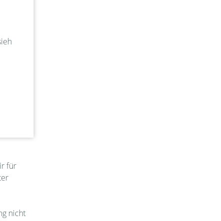
rs/odr
.
n.
sieh
te
iervon
r für
ter
ng nicht